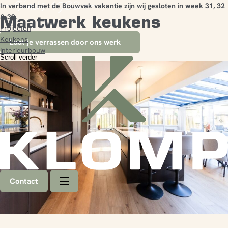
In verband met de Bouwvak vakantie zijn wij gesloten in week 31, 32
Maatwerk keukens
& 33.
Projecten
Keukens
Laat je verrassen door ons werk
Interieurbouw
Scroll verder
Contact