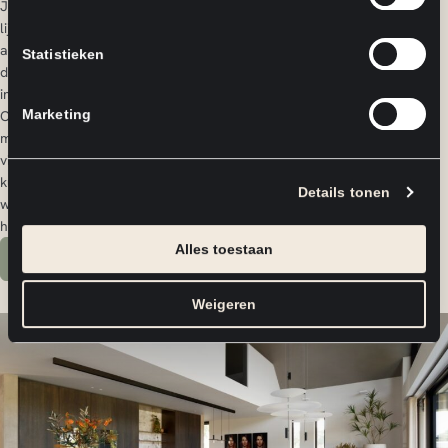
Jouw keuken moet onderdeel worden van een groter geheel. De
lijnen in de ruimte, de keuze voor materialen, de positie van
apparatuur en de aansluiting op het interieur vragen om een
Statistieken
doordachte technische vertaling die aansluit bij de rest van het
interieur.
Marketing
Onze vakmensen denken mee over indeling, detaillering en
maakbaarheid, zonder afbreuk te doen aan jouw oorspronkelijke
visie. Omdat we de productie en plaatsing in eigen beheer hebben,
kunnen we precies sturen op afwerking, planning en kwaliteit. Zo
Details tonen
wordt jouw maatwerk keuken een vanzelfsprekende toevoeging aan
het complete woonopstelling.
Alles toestaan
Neem contact op
Weigeren