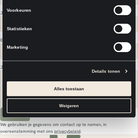
Voorkeuren
Je telefoonnummer
*
Statistieken
E-mailadres
*
Marketing
Je bericht
Details tonen
Alles toestaan
Weigeren
Verstuur
We gebruiken je gegevens om contact op te nemen, in
overeenstemming met ons
privacybeleid
.