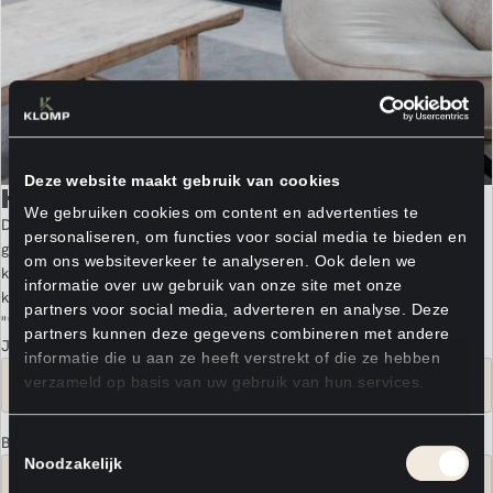
Deze website maakt gebruik van cookies
Kennismaken?
We gebruiken cookies om content en advertenties te
De beleving van jouw nieuwe interieur begint met een oprecht
personaliseren, om functies voor social media te bieden en
gesprek. We heten je van harte welkom in Mill. Schuif aan voor een
om ons websiteverkeer te analyseren. Ook delen we
kop koffie, dan ontdekken we samen hoe we jouw woonwensen
informatie over uw gebruik van onze site met onze
kunnen vertalen naar een passend thuis.
partners voor social media, adverteren en analyse. Deze
"
*
" geeft vereiste velden aan
partners kunnen deze gegevens combineren met andere
Je naam
*
informatie die u aan ze heeft verstrekt of die ze hebben
verzameld op basis van uw gebruik van hun services.
Bedrijfsnaam
Toestemmingsselectie
Noodzakelijk