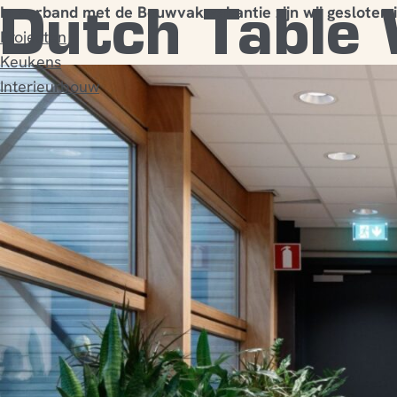
Dutch Table
In verband met de Bouwvak vakantie zijn wij gesloten 
Projecten
Keukens
Interieurbouw