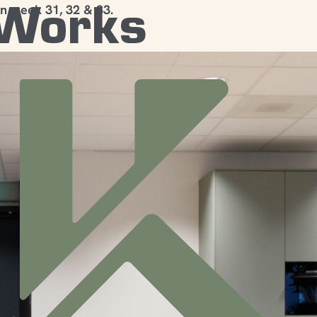
 Works
in week 31, 32 & 33.