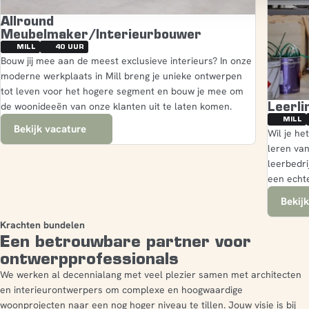
Allround
Meubelmaker/Interieurbouwer
MILL
40 UUR
Bouw jij mee aan de meest exclusieve interieurs? In onze
moderne werkplaats in Mill breng je unieke ontwerpen
tot leven voor het hogere segment en bouw je mee om
Leerl
de woonideeën van onze klanten uit te laten komen.
MILL
Bekijk vacature
Wil je he
leren va
leerbedri
een echte
Bekij
Krachten bundelen
Een betrouwbare partner voor
ontwerpprofessionals
We werken al decennialang met veel plezier samen met architecten
en interieurontwerpers om complexe en hoogwaardige
woonprojecten naar een nog hoger niveau te tillen. Jouw visie is bij