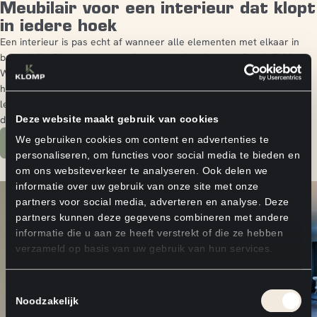
Meubilair voor een interieur dat klopt
in iedere hoek
Een interieur is pas echt af wanneer alle elementen met elkaar in
balans zijn. Daarom vervaardigen we onder de naam Dutch Table
Works ook exclusieve tafels, kasten en ander meubilair om van jouw
huis een echt thuis te maken. Zo ontstaat er een harmonieuze
leefomgeving waarin de liefde voor pure materialen en Nederlands
design in elke hoek van de ruimte voelbaar is.
Deze website maakt gebruik van cookies
We gebruiken cookies om content en advertenties te
Ontdek de meubellijnen
personaliseren, om functies voor social media te bieden en
om ons websiteverkeer te analyseren. Ook delen we
informatie over uw gebruik van onze site met onze
partners voor social media, adverteren en analyse. Deze
partners kunnen deze gegevens combineren met andere
informatie die u aan ze heeft verstrekt of die ze hebben
verzameld op basis van uw gebruik van hun services.
Toestemmingsselectie
Noodzakelijk