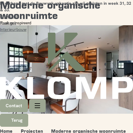
Moderne organische
In verband met de Bouwvak vakantie zijn wij gesloten in week 31, 32
& 33.
woonruimte
Projecten
Keukens
Raak geïnspireerd
Interieurbouw
Contact
Terug
Home
Projecten
Moderne organische woonruimte