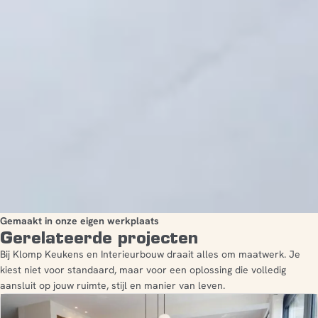
Gemaakt in onze eigen werkplaats
Gerelateerde projecten
Bij Klomp Keukens en Interieurbouw draait alles om maatwerk. Je
kiest niet voor standaard, maar voor een oplossing die volledig
aansluit op jouw ruimte, stijl en manier van leven.