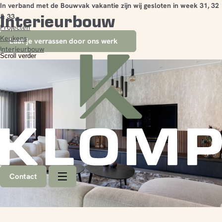
In verband met de Bouwvak vakantie zijn wij gesloten in week 31, 32
Interieurbouw
& 33.
Projecten
Keukens
Laat je verrassen door ons werk
Interieurbouw
Scroll verder
Contact